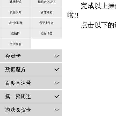
趣味测试
微信合体红包
完成以上操作
优惠接力
合体红包
啦!!
摇一摇抽奖
我要上头条
点击以下的详
摇钱树
谁是情圣
微信红包
会员卡
数据魔方
百度直达号
摇一摇周边
游戏＆贺卡