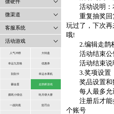
微硬件
活动说明：本
微渠道
重复抽奖回复
玩过了，下次再
客服系统
哦!
活动游戏
2.编辑走鹊
活动结束公告
人气冲榜
大转盘
活动结束说
幸运九宫格
优惠券
3.奖项设置
刮刮卡
幸运水果机
奖品设置和
砸金蛋
走鹊桥游戏
每人最多允许
摁死小情侣
吃月饼大赛
注册后才能参与
一战到底
惩罚台
个账号