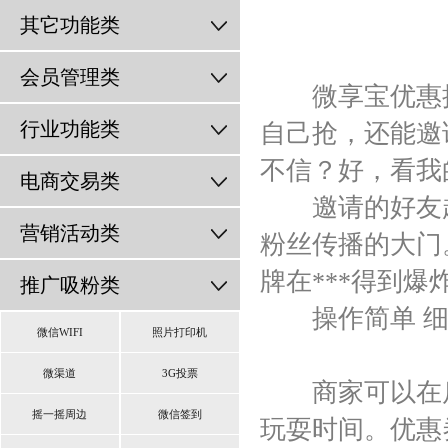
其它功能类
会员管理类
微享宝优惠接
行业功能类
自己抢，还能邀
不信？好，看我
电商交易类
邀请的好友越
营销活动类
粉丝传播的大门
牌在***得到爆
推广吸粉类
操作简单 细
微信WIFI
照片打印机
微渠道
3G投票
商家可以在后
摇一摇周边
微信签到
玩耍时间。优惠