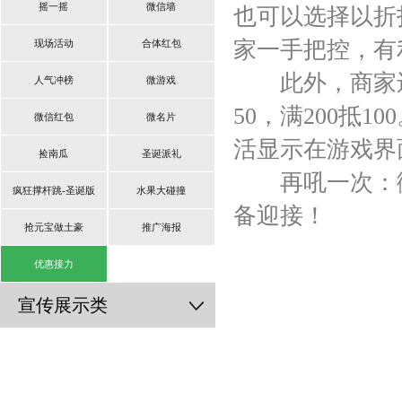
摇一摇
微信墙
也可以选择以折
家一手把控，有
现场活动
合体红包
此外，商家还可
人气冲榜
微游戏
50，满200抵
微信红包
微名片
活显示在游戏界
捡南瓜
圣诞派礼
再吼一次：微
疯狂撑杆跳-圣诞版
水果大碰撞
备迎接！
抢元宝做土豪
推广海报
优惠接力
宣传展示类