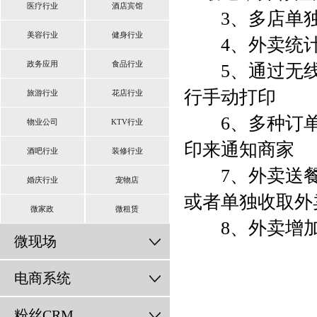
医疗行业
酒店宾馆
3、多店单独
美容行业
健身行业
4、外卖统计
政务应用
食品行业
5、通过无线
行手动打印
旅游行业
花店行业
6、多种订单
物业公司
KTV行业
印来通知商家
酒吧行业
装修行业
7、外卖送餐
婚庆行业
宠物店
或者单独收取外
微家政
微租赁
8、外卖增加
微现场
电商系统
粉丝CRM